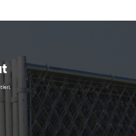
at
leri.