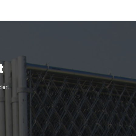
t
eri.