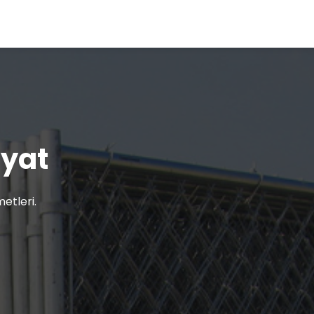
iyat
etleri.