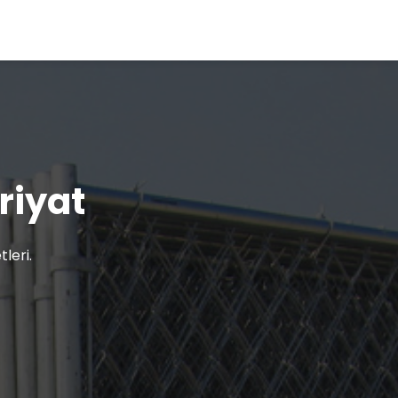
friyat
leri.