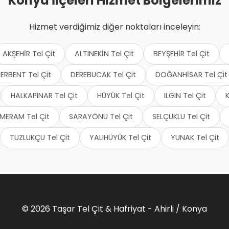
Konya İlçeleri Hizmet Bölgelerimiz
Hizmet verdiğimiz diğer noktaları inceleyin:
AKŞEHİR Tel Çit
ALTINEKİN Tel Çit
BEYŞEHİR Tel Çit
ERBENT Tel Çit
DEREBUCAK Tel Çit
DOĞANHİSAR Tel Çit
HALKAPINAR Tel Çit
HÜYÜK Tel Çit
ILGIN Tel Çit
K
MERAM Tel Çit
SARAYÖNÜ Tel Çit
SELÇUKLU Tel Çit
TUZLUKÇU Tel Çit
YALIHÜYÜK Tel Çit
YUNAK Tel Çit
© 2026 Taşar Tel Çit & Hafriyat - Ahirli / Konya