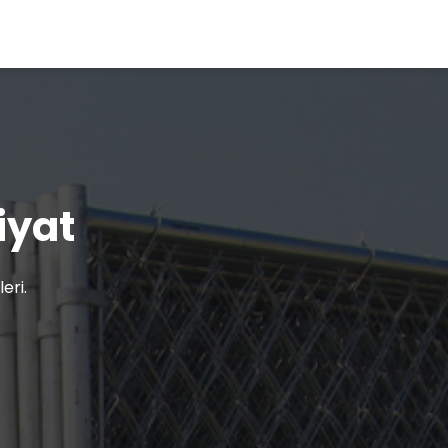
riyat
eri.