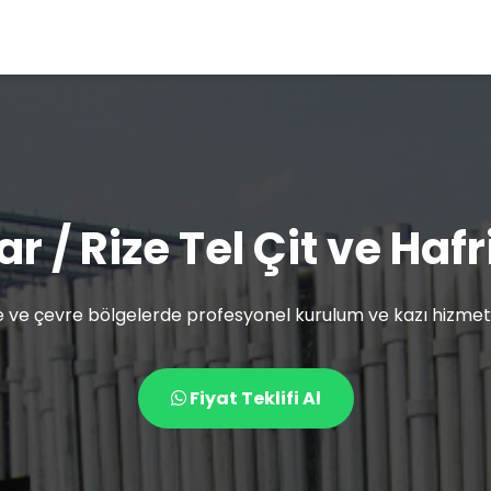
r / Rize Tel Çit ve Haf
e ve çevre bölgelerde profesyonel kurulum ve kazı hizmetl
Fiyat Teklifi Al