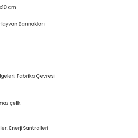
0x10 cm
 Hayvan Barınakları
ölgeleri, Fabrika Çevresi
maz çelik
er, Enerji Santralleri