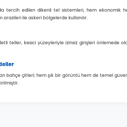
a tercih edilen dikenli tel sistemleri, hem ekonomik h
arazileri ile askeri bölgelerde kullanılır.
li teller, kesici yüzeyleriyle izinsiz girişleri önlemede o
deller
anılan bahçe çitleri; hem şık bir görüntü hem de temel güv
ilmiştir.