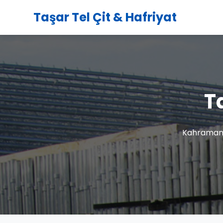
Taşar Tel Çit & Hafriyat
T
Kahramanma