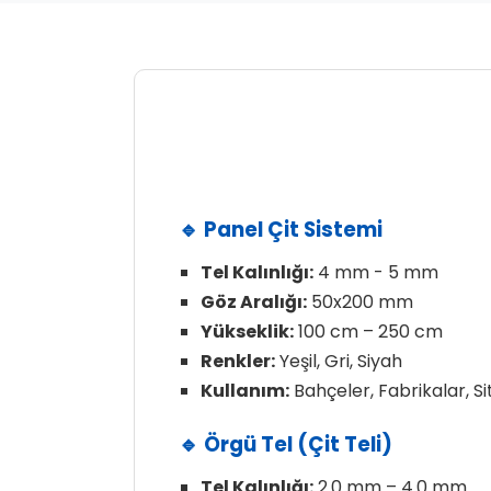
🔹 Panel Çit Sistemi
Tel Kalınlığı:
4 mm - 5 mm
Göz Aralığı:
50x200 mm
Yükseklik:
100 cm – 250 cm
Renkler:
Yeşil, Gri, Siyah
Kullanım:
Bahçeler, Fabrikalar, Si
🔹 Örgü Tel (Çit Teli)
Tel Kalınlığı:
2.0 mm – 4.0 mm