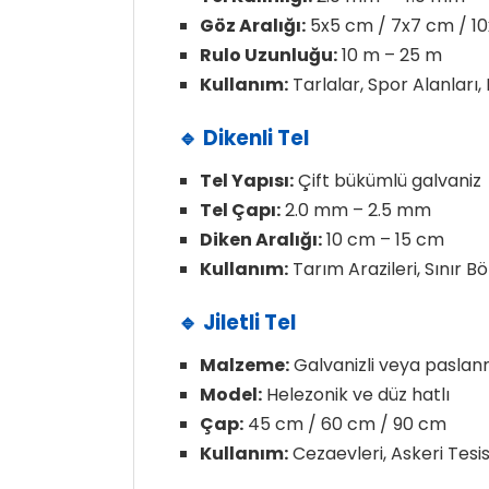
Göz Aralığı:
5x5 cm / 7x7 cm / 1
Rulo Uzunluğu:
10 m – 25 m
Kullanım:
Tarlalar, Spor Alanları,
🔹 Dikenli Tel
Tel Yapısı:
Çift bükümlü galvaniz
Tel Çapı:
2.0 mm – 2.5 mm
Diken Aralığı:
10 cm – 15 cm
Kullanım:
Tarım Arazileri, Sınır B
🔹 Jiletli Tel
Malzeme:
Galvanizli veya paslan
Model:
Helezonik ve düz hatlı
Çap:
45 cm / 60 cm / 90 cm
Kullanım:
Cezaevleri, Askeri Tesisl